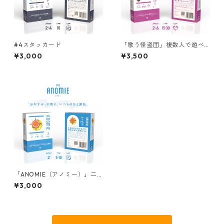
#4スタッカード
「歌う怪盗団」複数人で遊べ
る協力パーティゲーム
¥3,000
¥3,500
「ANOMIE（アノミー）」二
人で何度でも遊べる対戦ゲー
¥3,000
ム